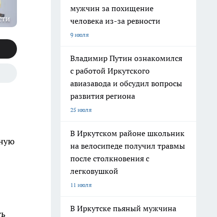
мужчин за похищение
сти
человека из-за ревности
9 июля
Владимир Путин ознакомился
с работой Иркутского
авиазавода и обсудил вопросы
развития региона
25 июля
В Иркутском районе школьник
чную
на велосипеде получил травмы
после столкновения с
легковушкой
11 июля
В Иркутске пьяный мужчина
ть