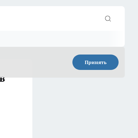
Принять
в