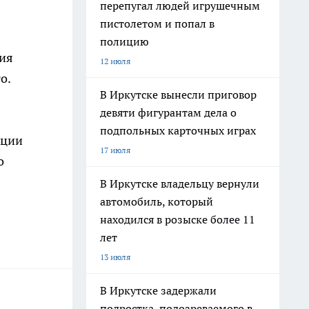
перепугал людей игрушечным
пистолетом и попал в
полицию
ния
12 июля
о.
В Иркутске вынесли приговор
девяти фигурантам дела о
подпольных карточных играх
ации
17 июля
о
В Иркутске владельцу вернули
автомобиль, который
находился в розыске более 11
лет
13 июля
В Иркутске задержали
подростка, подозреваемого в