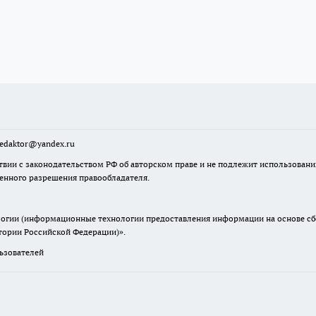
sredaktor@yandex.ru
твии с законодательством РФ об авторском праве и не подлежит использовани
менного разрешения правообладателя.
гии (информационные технологии предоставления информации на основе сбор
итории Российской Федерации)».
зователей