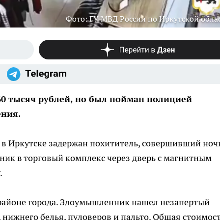
Фото: ГУ МВД России по Иркутской обла
0 тысяч рублей, но был пойман полицией
ения.
, в Иркутске задержан похититель, совершивший но
ник в торговый комплекс через дверь с магнитным
.
районе города. Злоумышленник нашел незапертый
 нижнего белья, пуловеров и пальто. Общая стоимос