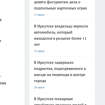
девяти фигурантам дела о
подпольных карточных играх
17 июля
я
В Иркутске владельцу вернули
автомобиль, который
находился в розыске более 11
е
лет
13 июля
В Иркутске задержали
подростка, подозреваемого в
наезде на пешехода в центре
-
города
она
24 июля
В Иркутске пожарные
отработали спасение людей в