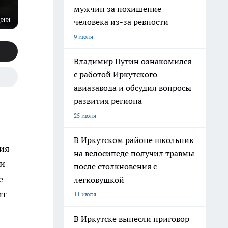
мужчин за похищение
ции
человека из-за ревности
9 июля
Владимир Путин ознакомился
с работой Иркутского
авиазавода и обсудил вопросы
развития региона
25 июля
В Иркутском районе школьник
ия
на велосипеде получил травмы
ли
после столкновения с
е
легковушкой
ит
11 июля
В Иркутске вынесли приговор