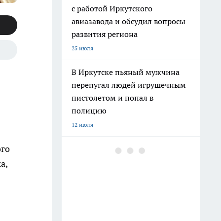
с работой Иркутского
авиазавода и обсудил вопросы
развития региона
25 июля
В Иркутске пьяный мужчина
перепугал людей игрушечным
пистолетом и попал в
полицию
12 июля
ого
В Иркутске владельцу вернули
автомобиль, который
а,
находился в розыске более 11
лет
13 июля