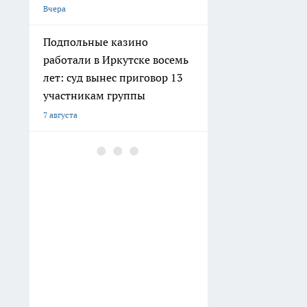
Вчера
Подпольные казино
работали в Иркутске восемь
лет: суд вынес приговор 13
участникам группы
7 августа
Полиция задержала
вооружённого ножом
мужчину, преследовавшего
школьниц в Иркутске
6 августа
В Иркутске отец и сын
получили 22 года колонии
на двоих за убийство