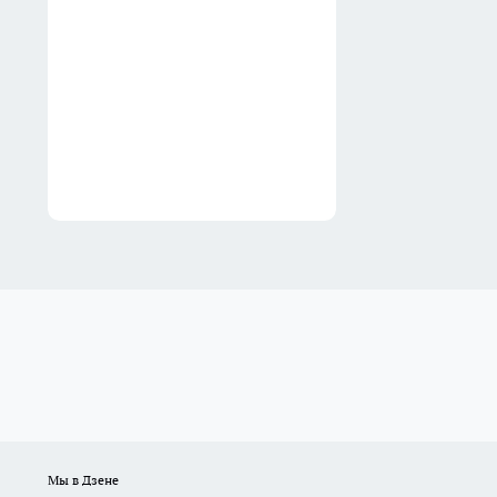
посетителя кафе
5 августа
В Иркутском районе
вспыхнувшее на плите масло
едва не сожгло квартиру
4 августа
Мы в Дзене