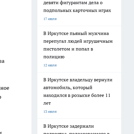
девяти фигурантам дела о
подпольных карточных играх
17 июля
В Иркутске пьяный мужчина
перепугал людей игрушечным
пистолетом и попал в
полицию
за
12 июля
В Иркутске владельцу вернули
автомобиль, который
ьное
находился в розыске более 11
р
лет
13 июля
В Иркутске задержали
и
подростка, подозреваемого в