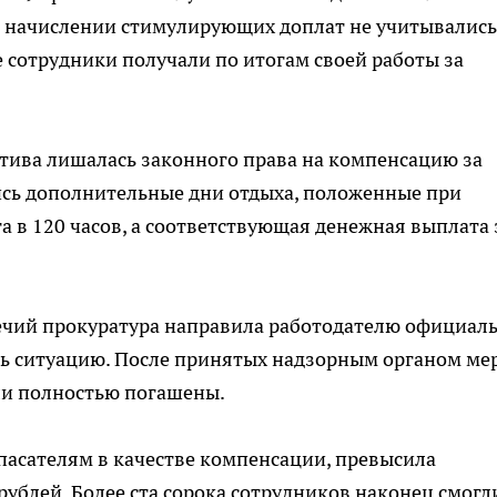
ри начислении стимулирующих доплат не учитывались
сотрудники получали по итогам своей работы за
ктива лишалась законного права на компенсацию за
ись дополнительные дни отдыха, положенные при
 в 120 часов, а соответствующая денежная выплата 
ечий прокуратура направила работодателю официал
ть ситуацию. После принятых надзорным органом ме
ли полностью погашены.
пасателям в качестве компенсации, превысила
ублей. Более ста сорока сотрудников наконец смогл