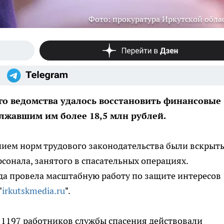
Фото: прокуратура Иркутской обла
го ведомства удалось восстановить финансовые
олжавшим им более 18,5 млн рублей.
нием норм трудового законодательства были вскрыт
онала, занятого в спасательных операциях.
ода провела масштабную работу по защите интересов
"
irkutskmedia.ru
".
 1197 работников службы спасения действовали