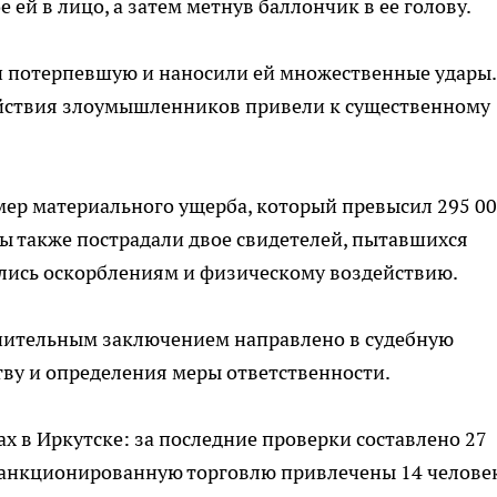
й в лицо, а затем метнув баллончик в ее голову.
 потерпевшую и наносили ей множественные удары.
ействия злоумышленников привели к существенному
мер материального ущерба, который превысил 295 0
пы также пострадали двое свидетелей, пытавшихся
глись оскорблениям и физическому воздействию.
нительным заключением направлено в судебную
ву и определения меры ответственности.
ах в Иркутске: за последние проверки составлено 27
есанкционированную торговлю привлечены 14 челове