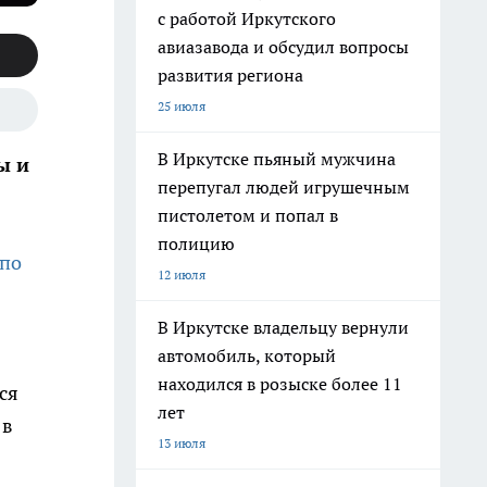
с работой Иркутского
авиазавода и обсудил вопросы
развития региона
25 июля
В Иркутске пьяный мужчина
ы и
перепугал людей игрушечным
пистолетом и попал в
полицию
по
12 июля
В Иркутске владельцу вернули
автомобиль, который
находился в розыске более 11
ся
лет
 в
13 июля