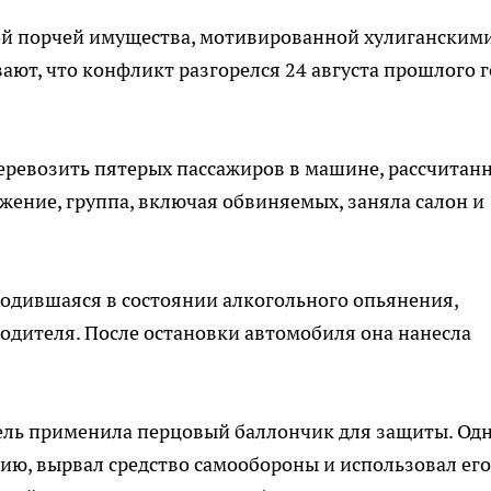
ной порчей имущества, мотивированной хулиганским
ют, что конфликт разгорелся 24 августа прошлого г
перевозить пятерых пассажиров в машине, рассчитан
ажение, группа, включая обвиняемых, заняла салон и
аходившаяся в состоянии алкогольного опьянения,
одителя. После остановки автомобиля она нанесла
тель применила перцовый баллончик для защиты. Од
ию, вырвал средство самообороны и использовал его