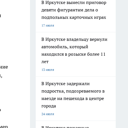
В Иркутске вынесли приговор
девяти фигурантам дела о
и
подпольных карточных играх
17 июля
В Иркутске владельцу вернули
автомобиль, который
находился в розыске более 11
лет
ание
13 июля
,
В Иркутске задержали
подростка, подозреваемого в
наезде на пешехода в центре
города
о
24 июля
мер,
В Иркутске пожарные