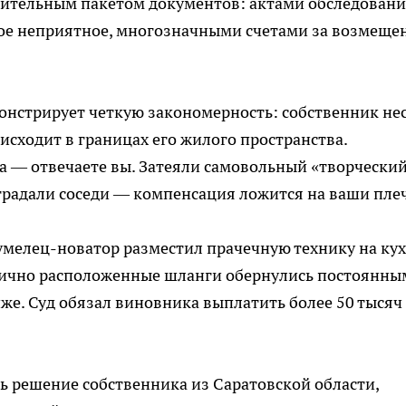
ительным пакетом документов: актами обследовани
ое неприятное, многозначными счетами за возмеще
онстрирует четкую закономерность: собственник не
оисходит в границах его жилого пространства.
а — отвечаете вы. Затеяли самовольный «творчески
традали соседи — компенсация ложится на ваши пле
умелец-новатор разместил прачечную технику на кух
тично расположенные шланги обернулись постоянны
е. Суд обязал виновника выплатить более 50 тысяч
ь решение собственника из Саратовской области,