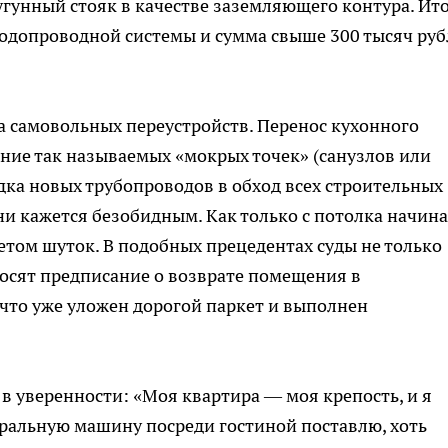
гунный стояк в качестве заземляющего контура. Ито
одопроводной системы и сумма свыше 300 тысяч руб
а самовольных переустройств. Перенос кухонного
ние так называемых «мокрых точек» (санузлов или
дка новых трубопроводов в обход всех строительных
ни кажется безобидным. Как только с потолка начина
етом шуток. В подобных прецедентах суды не только
осят предписание о возврате помещения в
 что уже уложен дорогой паркет и выполнен
в уверенности: «Моя квартира — моя крепость, и я
тиральную машину посреди гостиной поставлю, хоть