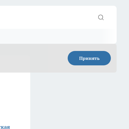
Принять
ская