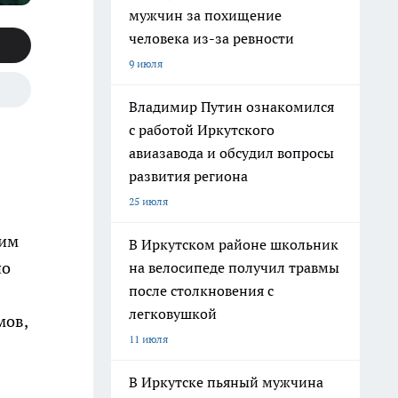
мужчин за похищение
человека из-за ревности
9 июля
Владимир Путин ознакомился
с работой Иркутского
авиазавода и обсудил вопросы
развития региона
25 июля
тим
В Иркутском районе школьник
по
на велосипеде получил травмы
после столкновения с
легковушкой
мов,
11 июля
В Иркутске пьяный мужчина