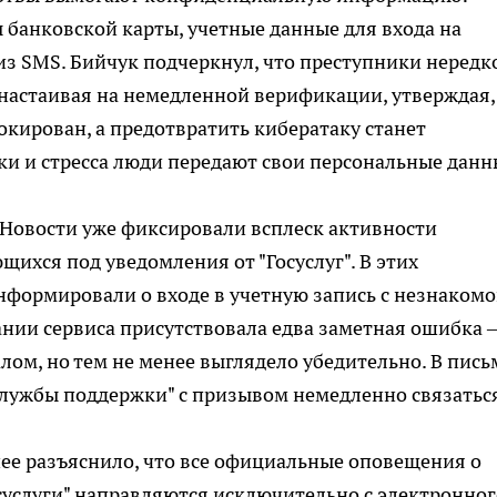
банковской карты, учетные данные для входа на
 из SMS. Бийчук подчеркнул, что преступники нередк
настаивая на немедленной верификации, утверждая,
окирован, а предотвратить кибератаку станет
и и стресса люди передают свои персональные данн
 Новости уже фиксировали всплеск активности
ихся под уведомления от "Госуслуг". В этих
формировали о входе в учетную запись с незнакомо
вании сервиса присутствовала едва заметная ошибка 
налом, но тем не менее выглядело убедительно. В пись
службы поддержки" с призывом немедленно связатьс
ее разъяснило, что все официальные оповещения о
осуслуги" направляются исключительно с электронног