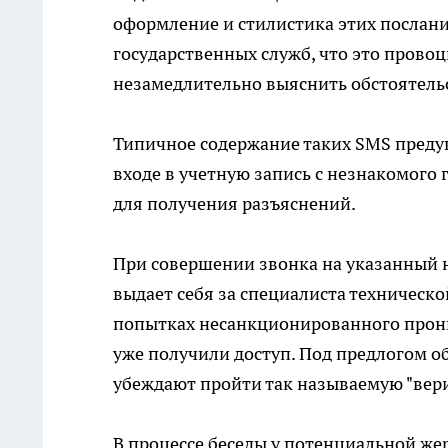
оформление и стилистика этих послан
государственных служб, что это прово
незамедлительно выяснить обстоятель
Типичное содержание таких SMS предуп
входе в учетную запись с незнакомого 
для получения разъяснений.
При совершении звонка на указанный 
выдает себя за специалиста техническ
попытках несанкционированного прони
уже получили доступ. Под предлогом о
убеждают пройти так называемую "вер
В процессе беседы у потенциальной 