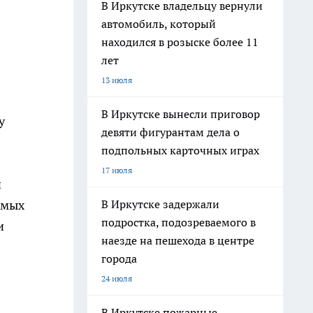
В Иркутске владельцу вернули
автомобиль, который
находился в розыске более 11
лет
13 июля
В Иркутске вынесли приговор
у
девяти фигурантам дела о
подпольных карточных играх
17 июля
й
В Иркутске задержали
емых
подростка, подозреваемого в
и
наезде на пешехода в центре
города
24 июля
В Иркутске пожарные