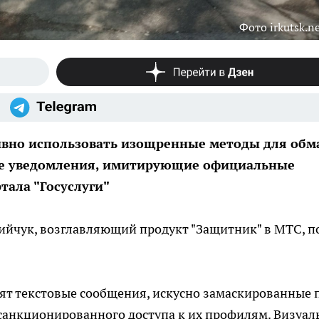
Фото irkutsk.n
вно использовать изощренные методы для обм
ые уведомления, имитирующие официальные
тала "Госуслуги"
йчук, возглавляющий продукт "Защитник" в МТС, п
ят текстовые сообщения, искусно замаскированные 
анкционированного доступа к их профилям. Визуал