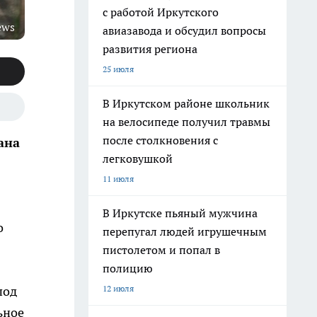
с работой Иркутского
ews
авиазавода и обсудил вопросы
развития региона
25 июля
В Иркутском районе школьник
на велосипеде получил травмы
после столкновения с
ана
легковушкой
11 июля
В Иркутске пьяный мужчина
о
перепугал людей игрушечным
пистолетом и попал в
полицию
12 июля
под
ьное