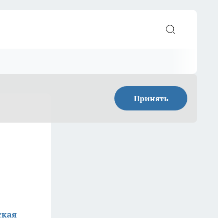
Принять
ская