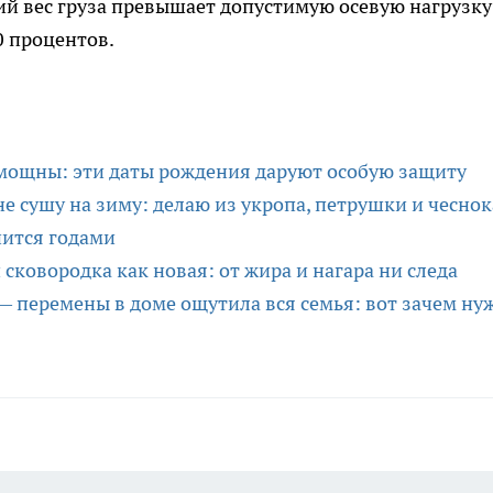
ий вес груза превышает допустимую осевую нагрузку
0 процентов.
мощны: эти даты рождения даруют особую защиту
е сушу на зиму: делаю из укропа, петрушки и чеснок
нится годами
сковородка как новая: от жира и нагара ни следа
— перемены в доме ощутила вся семья: вот зачем ну