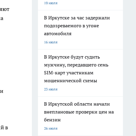
19 июля
ряют
В Иркутске за час задержали
на
подозреваемого в угоне
автомобиля
16 июля
В Иркутске будут судить
мужчину, передавшего семь
SIM-карт участникам
мошеннической схемы
23 июля
ми
В Иркутской области начали
внеплановые проверки цен на
бензин
й в
26 июля