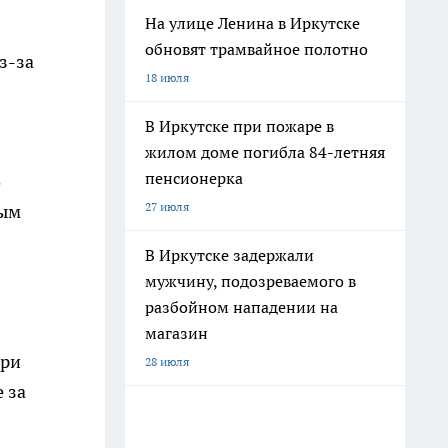
На улице Ленина в Иркутске
обновят трамвайное полотно
з-за
18 июля
В Иркутске при пожаре в
жилом доме погибла 84-летняя
пенсионерка
о
27 июля
ным
В Иркутске задержали
мужчину, подозреваемого в
разбойном нападении на
магазин
три
28 июля
 за