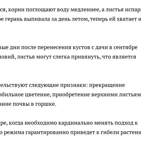
я, корни поглощают воду медленнее, а листья испа
е герань выпивала за день летом, теперь ей хватает 
вые дни после перенесения кустов с дачи в сентябре
вий, листья могут слегка привянуть, что является
тельствуют следующие признаки: прекращение
 обильное цветение, приобретение верхними листья
ание почвы в горшке.
ре, когда необходимо кардинально менять подход к
о режима гарантированно приведет к гибели растени