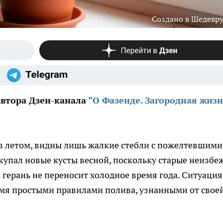
Создано в Шедевр
автора Дзен-канала
"О Фазенде. Загородная жизн
з летом, видны лишь жалкие стебли с пожелтевшими
купал новые кусты весной, поскольку старые неизбе
 герань не переносит холодное время года. Ситуация
емя простыми правилами полива, узнанными от свое