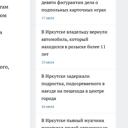
девяти фигурантам дела о
етам
подпольных карточных играх
том
17 июля
В Иркутске владельцу вернули
л
автомобиль, который
находился в розыске более 11
лет
13 июля
ого,
В Иркутске задержали
подростка, подозреваемого в
наезде на пешехода в центре
города
24 июля
В Иркутске пьяный мужчина
перепугал людей игрушечным