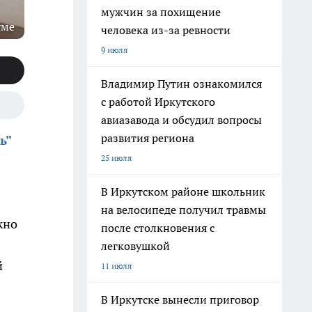
мужчин за похищение
уме
человека из-за ревности
9 июля
Владимир Путин ознакомился
с работой Иркутского
авиазавода и обсудил вопросы
развития региона
ь"
25 июля
В Иркутском районе школьник
на велосипеде получил травмы
жно
после столкновения с
легковушкой
й
11 июля
В Иркутске вынесли приговор