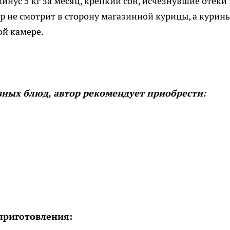
инус 5 кг за месяц, крепкий сон, исчезнувшие отеки
р не смотрит в сторону магазинной курицы, а курин
ой камере.
зных блюд, автор рекомендует приобрести:
приготовления: