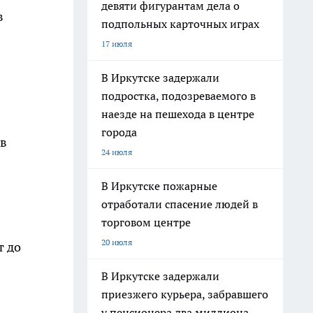
девяти фигурантам дела о
в
подпольных карточных играх
17 июля
В Иркутске задержали
подростка, подозреваемого в
наезде на пешехода в центре
города
 в
24 июля
В Иркутске пожарные
отработали спасение людей в
торговом центре
20 июля
т до
В Иркутске задержали
приезжего курьера, забравшего
у пенсионера два миллиона