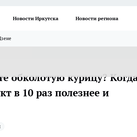
Новости Иркутска
Новости региона
Дзене
те обколотую курицу? Когд
т в 10 раз полезнее и
ы