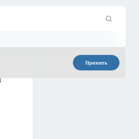
Принять
а