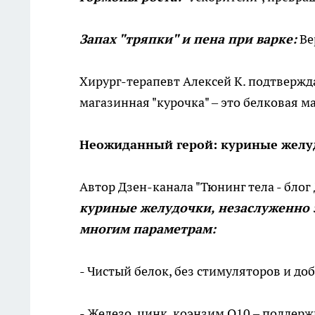
Запах "тряпки" и пена при варке:
Ве
Хирург-терапевт Алексей К. подтвержда
магазинная "курочка" – это белковая м
Неожиданный герой: куриные желу
Автор Дзен-канала "Тюнинг тела - бло
куриные желудочки, незаслуженно 
многим параметрам:
- Чистый белок, без стимуляторов и до
- Железо, цинк, коэнзим Q10 – поддерж