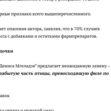
рные признаки всего вышеперечисленного.
ет опасения автора, заявляя, что в 70% случаев
асса с добавками и остатками фармпрепаратов.
дочки
г Дениса Мгеладзе" предлагает неожиданную замену –
забытую часть птицы, превосходящую филе по
бавок
ка сердца и мужской силы