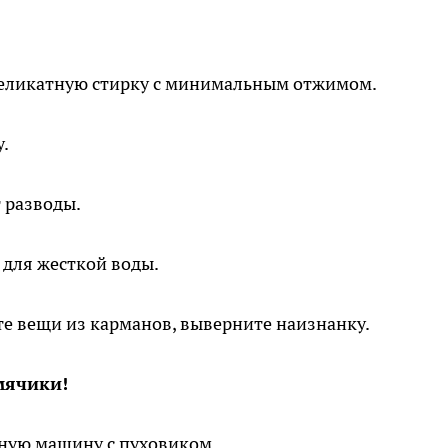
еликатную стирку с минимальным отжимом.
у.
 разводы.
для жесткой воды.
е вещи из карманов, выверните наизнанку.
мячики!
ьную машину с пуховиком.