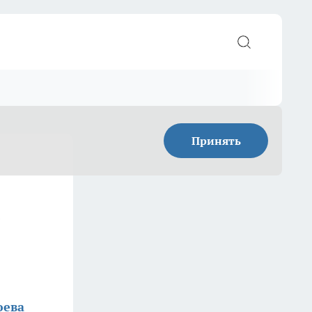
Принять
юева