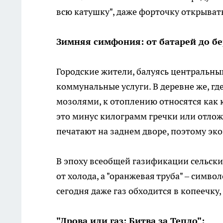
всю катушку", даже форточку открыват
Зимняя симфония: от батарей до б
Городские жители, балуясь центральны
коммунальные услуги. В деревне же, г
мозолями, к отоплению относятся как к
это минус килограмм гречки или отлож
печатают на заднем дворе, поэтому эк
В эпоху всеобщей газификации сельски
от холода, а "оранжевая труба" – симв
сегодня даже газ обходится в копеечку,
"Дрова или газ: Битва за Тепло":