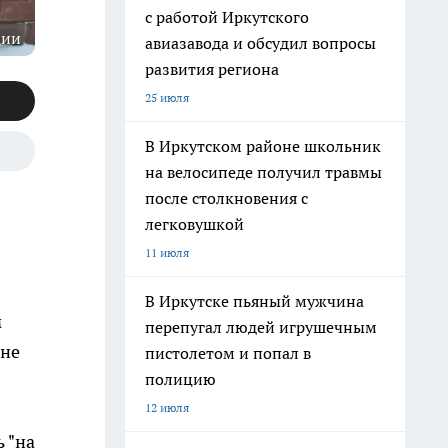
с работой Иркутского
ции
авиазавода и обсудил вопросы
развития региона
25 июля
В Иркутском районе школьник
на велосипеде получил травмы
после столкновения с
легковушкой
11 июля
В Иркутске пьяный мужчина
м
перепугал людей игрушечным
 не
пистолетом и попал в
полицию
12 июля
ь "на