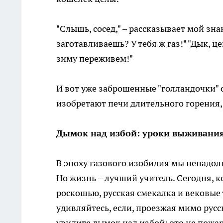
"Слышь, сосед," – рассказывает мой зн
заготавливаешь? У тебя ж газ!" "Дык, ц
зиму переживем!"
И вот уже заброшенные "голландочки" 
изобретают печи длительного горения,
Дымок над избой: уроки выживания
В эпоху газового изобилия мы ненадолг
Но жизнь – лучший учитель. Сегодня, к
роскошью, русская смекалка и вековые
удивляйтесь, если, проезжая мимо русс
увидите дымок над избой: это не пожар,