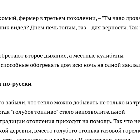
акомый, фермер в третьем поколении, – "Ты чаво дров
еник видел? Днем печь топим, газ – для верности. Так
обретают второе дыхание, а местные кулибины
 способные обогревать дом всю ночь на одной заклад
 по-русски
о забыли, что тепло можно добывать не только из тр
огда "голубое топливо" стало непозволительной
 традиции отопления приходят на помощь. Так что н
кой деревни, вместо голубого огонька газовой горел
 это – запах тепла и свободы. И, возможно, повод