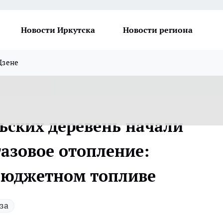
Новости Иркутска
Новости региона
Дзене
ьских деревень начали
газовое отопление:
бюджетном топливе
за