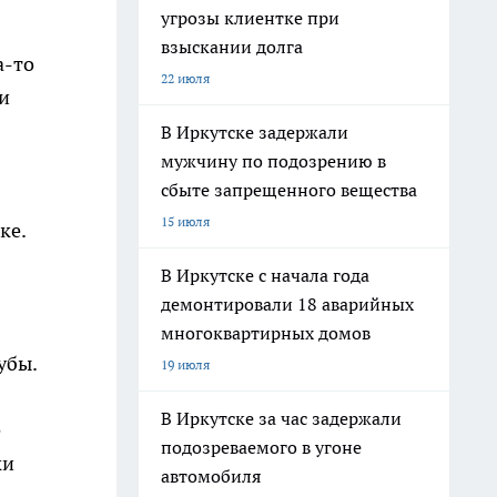
угрозы клиентке при
взыскании долга
а-то
22 июля
 и
В Иркутске задержали
мужчину по подозрению в
сбыте запрещенного вещества
15 июля
ке.
В Иркутске с начала года
демонтировали 18 аварийных
многоквартирных домов
убы.
19 июля
В Иркутске за час задержали
е
подозреваемого в угоне
ки
автомобиля