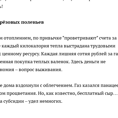
ь!
ерёзовых поленьев
м отоплением, по привычке "проветривают" счета за
де каждый килокалория тепла выстрадана трудовыми
 ценному ресурсу. Каждая лишняя сотня рублей за га
енная покупка теплых валенок. Здесь деньги не
ономия – вопрос выживания.
е дома вздохнули с облегчением. Газ казался панаце
олом процветания. Но, как известно, бесплатный сыр…
 а субсидии – удел немногих.