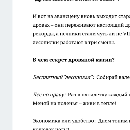
И вот на авансцену вновь выходит ста
дровах – они переживают настоящий др
рекорды, а печники стали чуть ли не V
лесопилки работают в три смены.
В чем секрет дровяной магии?
Бесплатный "лесоповал":
Собирай валеж
Лес по праву:
Раз в пятилетку каждый и
Меняй на поленья – живи в тепле!
Экономика или удобство: Днем топим пе
кошелек целы!