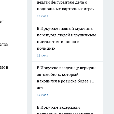
девяти фигурантам дела о
подпольных карточных играх
17 июля
ая
В Иркутске пьяный мужчина
перепугал людей игрушечным
пистолетом и попал в
рязь
полицию
12 июля
зи в
В Иркутске владельцу вернули
автомобиль, который
находился в розыске более 11
лет
13 июля
В Иркутске задержали
подростка, подозреваемого в