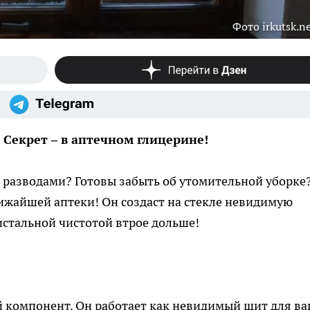
Фото irkutsk.n
 Секрет – в аптечном глицерине!
 разводами? Готовы забыть об утомительной уборке
лижайшей аптеки! Он создаст на стекле невидимую
истальной чистотой втрое дольше!
й компонент. Он работает как невидимый щит для в