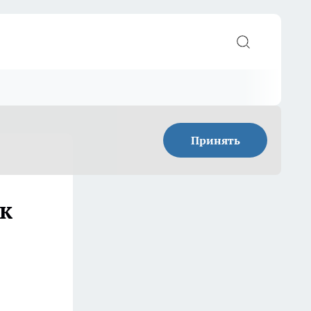
Принять
к