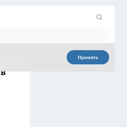
Принять
 в