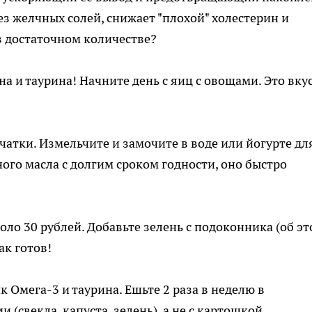
ез желчных солей, снижает "плохой" холестерин и
в достаточном количестве?
а и таурина! Начните день с яиц с овощами. Это вку
чатки. Измельчите и замочите в воде или йогурте дл
ого масла с долгим сроком годности, оно быстро
около 30 рублей. Добавьте зелень с подоконника (об э
ак готов!
Омега-3 и таурина. Ешьте 2 раза в неделю в
(свекла, капуста, зелень), а не с картошкой.