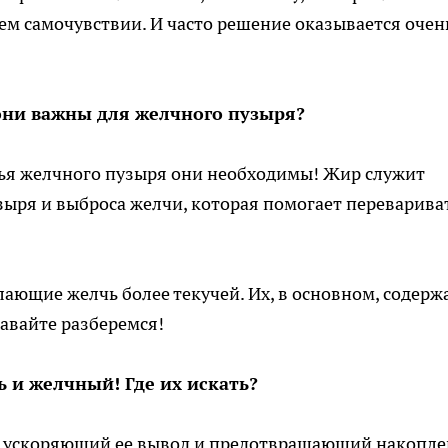
м самочувствии. И часто решение оказывается очен
 они важны для желчного пузыря?
вья желчного пузыря они необходимы! Жир служит
ыря и выброса желчи, которая помогает переварива
ющие желчь более текучей. Их, в основном, содерж
авайте разберемся!
ь и желчный! Где их искать?
, ускоряющий ее вывод и предотвращающий накопле