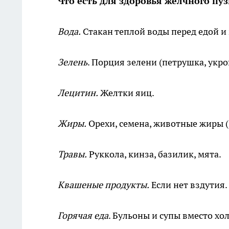
Что есть для здоровья желчного пу
Вода.
Стакан теплой воды перед едой 
Зелень
. Порция зелени (петрушка, укро
Лецитин.
Желтки яиц.
Жиры.
Орехи, семена, животные жиры (
Травы.
Руккола, кинза, базилик, мята.
Квашеные продукты.
Если нет вздутия.
Горячая еда
. Бульоны и супы вместо хо