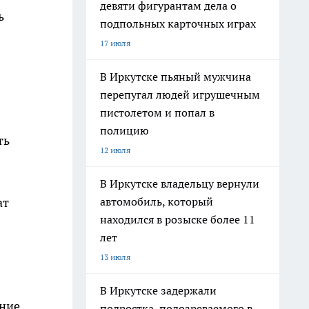
девяти фигурантам дела о
ь
подпольных карточных играх
17 июля
В Иркутске пьяный мужчина
перепугал людей игрушечным
пистолетом и попал в
полицию
ть
12 июля
В Иркутске владельцу вернули
автомобиль, который
ат
находился в розыске более 11
лет
13 июля
В Иркутске задержали
ние
подростка, подозреваемого в