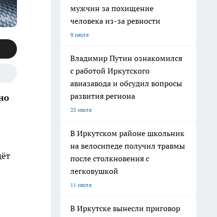
мужчин за похищение
ews
человека из-за ревности
9 июля
Владимир Путин ознакомился
с работой Иркутского
авиазавода и обсудил вопросы
развития региона
но
25 июля
В Иркутском районе школьник
на велосипеде получил травмы
дёт
после столкновения с
легковушкой
11 июля
В Иркутске вынесли приговор