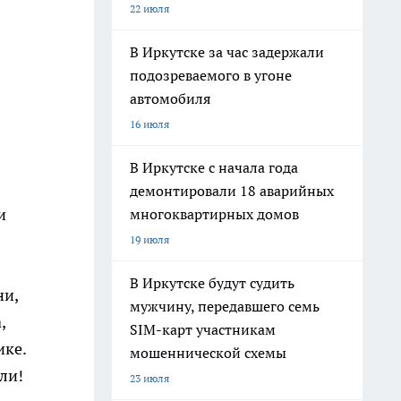
22 июля
В Иркутске за час задержали
подозреваемого в угоне
автомобиля
16 июля
В Иркутске с начала года
демонтировали 18 аварийных
и
многоквартирных домов
19 июля
В Иркутске будут судить
ни,
мужчину, передавшего семь
,
SIM-карт участникам
ике.
мошеннической схемы
ли!
23 июля