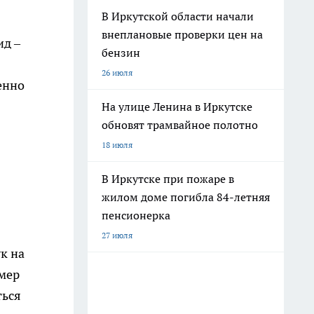
В Иркутской области начали
внеплановые проверки цен на
ид –
бензин
26 июля
енно
На улице Ленина в Иркутске
обновят трамвайное полотно
18 июля
В Иркутске при пожаре в
жилом доме погибла 84-летняя
пенсионерка
27 июля
к на
имер
ться