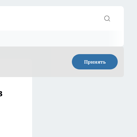
Принять
в