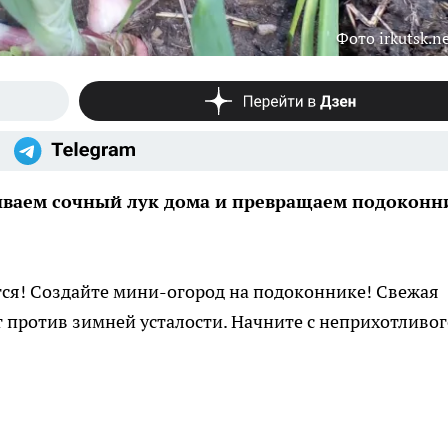
Фото irkutsk.n
щиваем сочный лук дома и превращаем подоконн
ся! Создайте мини-огород на подоконнике! Свежая
т против зимней усталости. Начните с неприхотливог