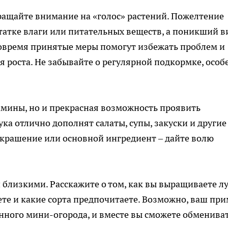
ращайте внимание на «голос» растений. Пожелтение
татке влаги или питательных веществ, а поникший в
Вовремя принятые меры помогут избежать проблем и
я роста. Не забывайте о регулярной подкормке, особ
амины, но и прекрасная возможность проявить
ка отлично дополнят салаты, супы, закуски и другие
 украшение или основной ингредиент – дайте волю
 близкими. Расскажите о том, как вы выращиваете лу
те и какие сорта предпочитаете. Возможно, ваш пр
енного мини-огорода, и вместе вы сможете обменива