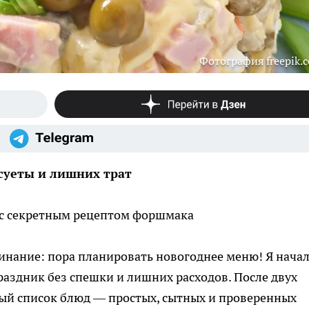
Фотография freepik.
 суеты и лишних трат
 с секретным рецептом форшмака
инание: пора планировать новогоднее меню! Я нача
раздник без спешки и лишних расходов. После двух
ный список блюд — простых, сытных и проверенных