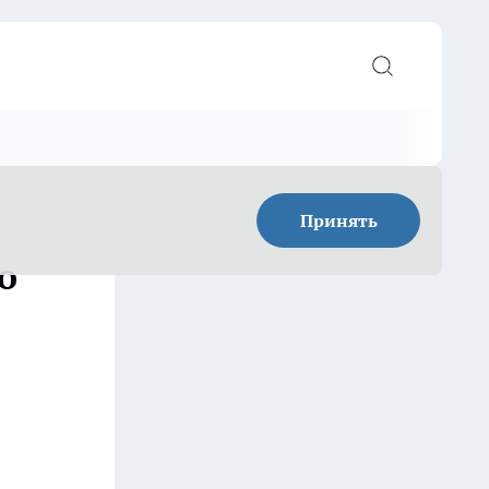
Принять
о