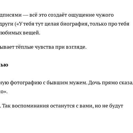
адписями — всё это создаёт ощущение чужого
руги («У тебя тут целая биография, только про тебя
 любимых вещей.
зывает тёплые чувства при взгляде.
лью
бную фотографию с бывшим мужем. Дочь прямо сказа
о».
Так воспоминания останутся с вами, но не будут