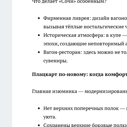
Что делает «Сочи» особенным?
Фирменная ливрея: дизайн вагонов
вызывая тёплые ностальгические ч
Историческая атмосфера: в купе —
эпохи, создающие неповторимый 
Вагон‑ресторан: здесь можно не т
сувениры.
Плацкарт по‑новому: когда комфор
Главная изюминка — модернизированн
Нет верхних поперечных полок — 
уюта.
Сохранены верхние боковые полк