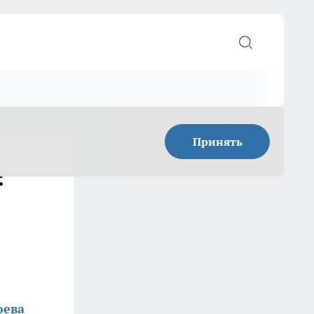
Принять
:
юева