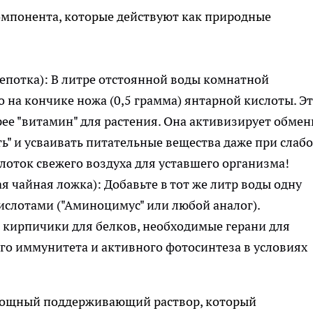
омпонента, которые действуют как природные
епотка): В литре отстоянной воды комнатной
 на кончике ножа (0,5 грамма) янтарной кислоты. Эт
рее "витамин" для растения. Она активизирует обме
ь" и усваивать питательные вещества даже при слаб
глоток свежего воздуха для уставшего организма!
 чайная ложка): Добавьте в тот же литр воды одну
ислотами ("Аминоцимус" или любой аналог).
 кирпичики для белков, необходимые герани для
го иммунитета и активного фотосинтеза в условиях
 мощный поддерживающий раствор, который