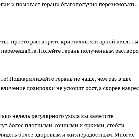
гии и помогает герани благополучно перезимовать.
ты: просто растворите кристаллы янтарной кислоты
о перемешайте. Полейте герань полученным раствор
те! Подкармливайте герань не чаще, чем раз в две
еличение дозировки не ускорят рост, а скорее навре
лько недель регулярного ухода вы заметите
нут более плотными, сочными и яркими, стебли
ыглядеть более здоровым и жизнерадостным. Многие