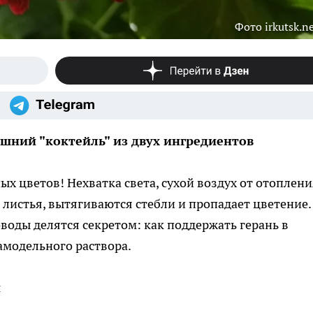
Фото irkutsk.n
шний "коктейль" из двух ингредиентов
ых цветов! Нехватка света, сухой воздух от отоплен
 листья, вытягиваются стебли и пропадает цветение.
воды делятся секретом: как поддержать герань в
амодельного раствора.
и