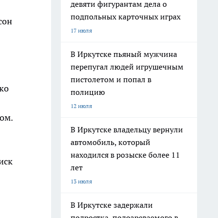
девяти фигурантам дела о
подпольных карточных играх
сон
17 июля
В Иркутске пьяный мужчина
перепугал людей игрушечным
пистолетом и попал в
ко
полицию
12 июля
ом.
В Иркутске владельцу вернули
автомобиль, который
находился в розыске более 11
иск
лет
13 июля
В Иркутске задержали
подростка, подозреваемого в