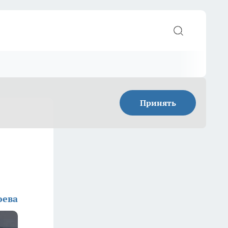
Принять
юева