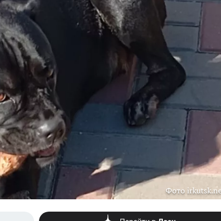
Фото irkutsk.n