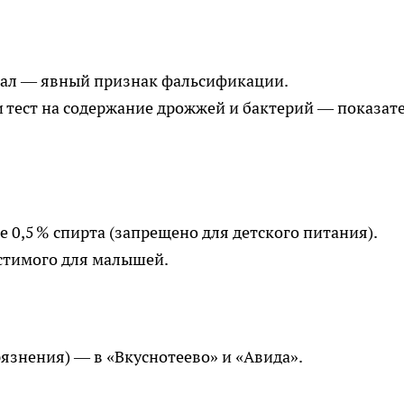
мал — явный признак фальсификации.
и тест на содержание дрожжей и бактерий — показат
е 0,5 % спирта (запрещено для детского питания).
устимого для малышей.
язнения) — в «Вкуснотеево» и «Авида».