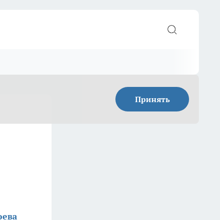
Принять
юева