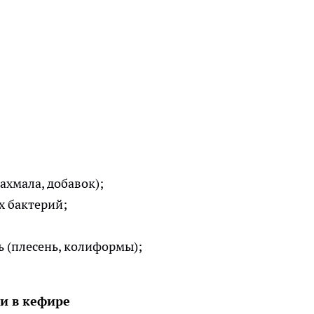
ахмала, добавок);
х бактерий;
 (плесень, колиформы);
и в кефире