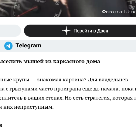
Фото irkutsk.n
выселить мышей из каркасного дома
енные крупы — знакомая картина? Для владельцев
а с грызунами часто проиграна еще до начала: пока
плитель в ваших стенах. Но есть стратегия, которая 
ля них неприступным.
в