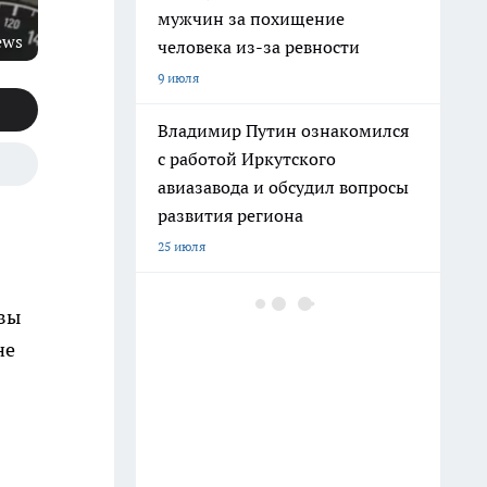
мужчин за похищение
ews
человека из-за ревности
9 июля
Владимир Путин ознакомился
с работой Иркутского
авиазавода и обсудил вопросы
развития региона
25 июля
В Иркутском районе школьник
 вы
на велосипеде получил травмы
не
после столкновения с
легковушкой
11 июля
В Иркутске вынесли приговор