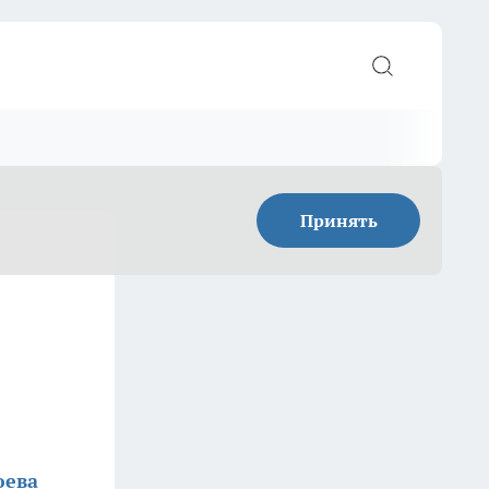
Принять
юева