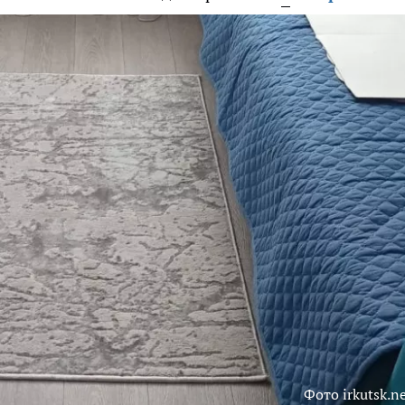
Фото irkutsk.n