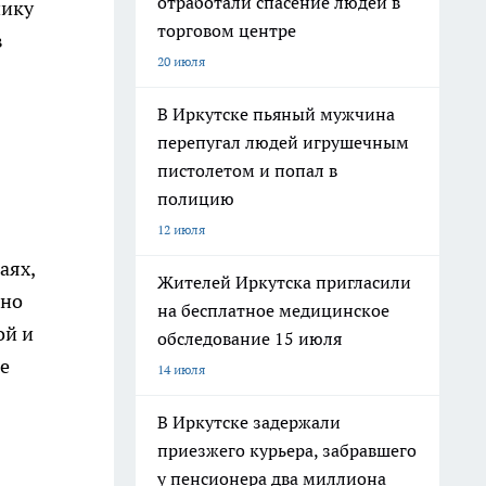
отработали спасение людей в
нику
торговом центре
в
20 июля
В Иркутске пьяный мужчина
перепугал людей игрушечным
пистолетом и попал в
полицию
12 июля
аях,
Жителей Иркутска пригласили
жно
на бесплатное медицинское
ой и
обследование 15 июля
е
14 июля
В Иркутске задержали
приезжего курьера, забравшего
у пенсионера два миллиона