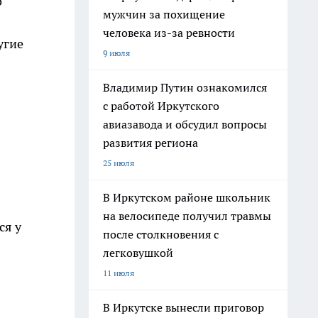
о
мужчин за похищение
человека из-за ревности
угие
9 июля
Владимир Путин ознакомился
с работой Иркутского
авиазавода и обсудил вопросы
развития региона
25 июля
В Иркутском районе школьник
на велосипеде получил травмы
ся у
после столкновения с
легковушкой
11 июля
В Иркутске вынесли приговор