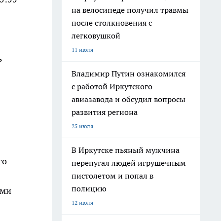
на велосипеде получил травмы
после столкновения с
легковушкой
11 июля
ь
Владимир Путин ознакомился
с работой Иркутского
авиазавода и обсудил вопросы
развития региона
25 июля
В Иркутске пьяный мужчина
го
перепугал людей игрушечным
пистолетом и попал в
полицию
ами
12 июля