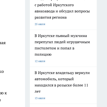
с работой Иркутского
авиазавода и обсудил вопросы
развития региона
25 июля
В Иркутске пьяный мужчина
перепугал людей игрушечным
ная
пистолетом и попал в
полицию
12 июля
ко
В Иркутске владельцу вернули
автомобиль, который
находился в розыске более 11
лет
ью к
13 июля
е