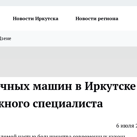
Новости Иркутска
Новости региона
Дзене
чных машин в Иркутске
жного специалиста
6 июля 
лемой частью большинства современных кухонь,