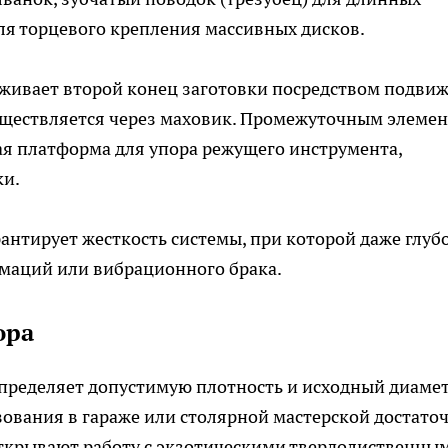
я торцевого крепления массивных дисков.
живает второй конец заготовки посредством подви
уществляется через маховик. Промежуточным элеме
я платформа для упора режущего инструмента,
ки.
антирует жесткость системы, при которой даже глуб
маций или вибрационного брака.
ора
пределяет допустимую плотность и исходный диаме
зования в гараже или столярной мастерской достато
открывают работу с экзотическими твердолиственны