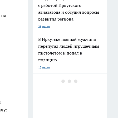
с работой Иркутского
к
авиазавода и обсудил вопросы
 на
развития региона
25 июля
В Иркутске пьяный мужчина
перепугал людей игрушечным
пистолетом и попал в
полицию
12 июля
В Иркутске владельцу вернули
автомобиль, который
находился в розыске более 11
лет
й
13 июля
ачу: