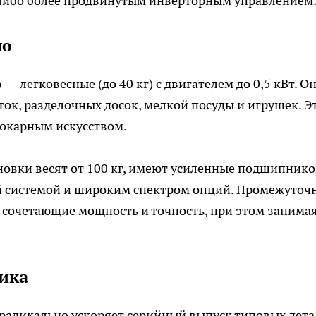
либо более продвинутым инверторным управлением
ию
— легковесные (до 40 кг) с двигателем до 0,5 кВт. О
ок, разделочных досок, мелкой посуды и игрушек. Э
токарным искусством.
овки весят от 100 кг, имеют усиленные подшипник
й системой и широким спектром опций. Промежуточ
 сочетающие мощность и точность, при этом занима
ика
радикально ускоряет серийный выпуск типовых дета