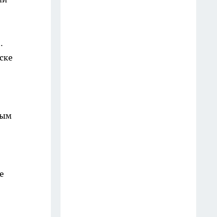
отработали спасение людей в
торговом центре
20 июля
.
В Иркутске задержали
ске
приезжего курьера, забравшего
у пенсионера два миллиона
рублей
21 июля
ным
В Иркутске микрофинансовую
компанию оштрафовали за
угрозы клиентке при
взыскании долга
е
22 июля
В Иркутске задержали
мужчину по подозрению в