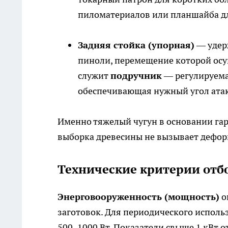
пиломатериалов или планшайба дл
Задняя стойка (упорная)
— удер
пиноли, перемещение которой ос
служит
подручник
— регулируема
обеспечивающая нужный угол ата
Именно тяжелый чугун в основании гар
выборка древесины не вызывает дефор
Технические критерии отб
Энерговооруженность (мощность)
о
заготовок. Для периодического исполь
500–1000 Вт. Показатели свыше 1 кВт 