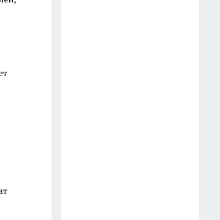
В Иркутске будут судить
мужчину, передавшего семь
SIM-карт участникам
мошеннической схемы
23 июля
ет
На улице Ленина в Иркутске
обновят трамвайное полотно
18 июля
В Иркутске при пожаре в
жилом доме погибла 84-летняя
пенсионерка
27 июля
ат