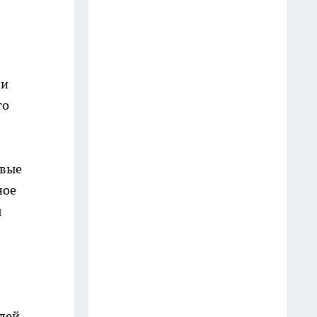
.
сбыте запрещенного вещества
15 июля
В Иркутске с начала года
ни
демонтировали 18 аварийных
то
многоквартирных домов
19 июля
В Иркутске за час задержали
овые
подозреваемого в угоне
ное
автомобиля
я
16 июля
В Иркутской области начали
внеплановые проверки цен на
бензин
26 июля
лей,