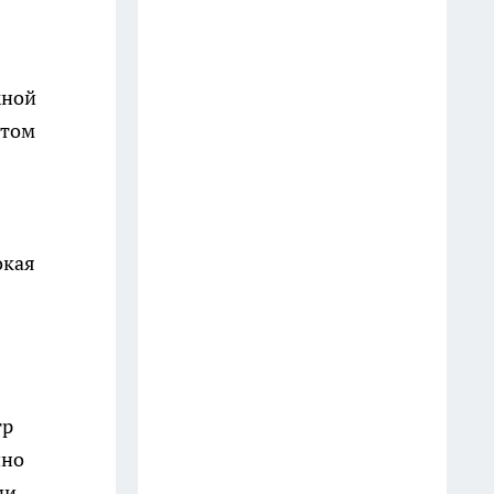
В Иркутске вынесли приговор
девяти фигурантам дела о
подпольных карточных играх
жной
17 июля
нтом
В Иркутске задержали
подростка, подозреваемого в
наезде на пешехода в центре
города
окая
24 июля
Жителей Иркутска пригласили
на бесплатное медицинское
обследование 15 июля
14 июля
тр
чно
В Иркутске пожарные
ми