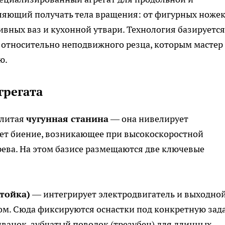
ляющий получать тела вращения: от фигурных ноже
вных ваз и кухонной утвари. Технология базируется
относительно неподвижного резца, которым мастер
ю.
грегата
 литая
чугунная станина
— она нивелирует
ет биение, возникающее при высокоскоростной
ева. На этом базисе размещаются две ключевые
тойка)
— интегрирует электродвигатель и выходно
ом. Сюда фиксируются оснастки под конкретную зад
ванок, зубчатый поводок (трезубец) для длинных