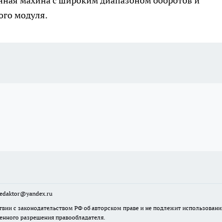
унная махина с широким диапазоном оборотов и
ого модуля.
sredaktor@yandex.ru
твии с законодательством РФ об авторском праве и не подлежит использовани
менного разрешения правообладателя.