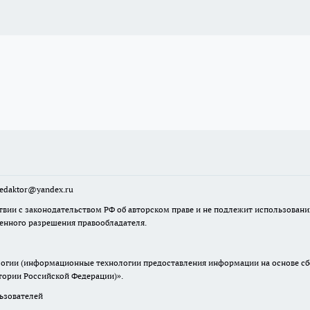
sredaktor@yandex.ru
твии с законодательством РФ об авторском праве и не подлежит использовани
менного разрешения правообладателя.
гии (информационные технологии предоставления информации на основе сбор
итории Российской Федерации)».
зователей