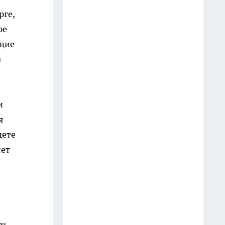
девяти фигурантам дела о
рге,
подпольных карточных играх
ре
17 июля
ющие
В Иркутске владельцу вернули
ы
автомобиль, который
находился в розыске более 11
лет
и
13 июля
я
дете
В Иркутске задержали
подростка, подозреваемого в
яет
наезде на пешехода в центре
города
24 июля
В Иркутске пожарные
ть