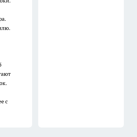
оки.
рублей
21 июля
ра.
илю.
В Иркутске задержали
мужчину по подозрению в
сбыте запрещенного вещества
15 июля
б
В Иркутске микрофинансовую
гают
компанию оштрафовали за
ок.
угрозы клиентке при
взыскании долга
е с
22 июля