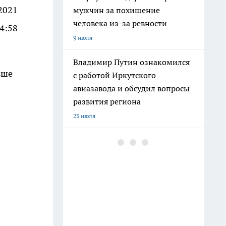
2021
мужчин за похищение
человека из-за ревности
4:58
9 июля
Владимир Путин ознакомился
ьше
с работой Иркутского
авиазавода и обсудил вопросы
развития региона
25 июля
В Иркутском районе школьник
на велосипеде получил травмы
после столкновения с
легковушкой
11 июля
В Иркутске вынесли приговор