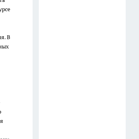
отработали спасение людей в
торговом центре
урсе
20 июля
В Иркутске пьяный мужчина
я. В
перепугал людей игрушечным
вных
пистолетом и попал в
полицию
12 июля
Жителей Иркутска пригласили
на бесплатное медицинское
обследование 15 июля
е
14 июля
ю
ия
В Иркутске задержали
приезжего курьера, забравшего
у пенсионера два миллиона