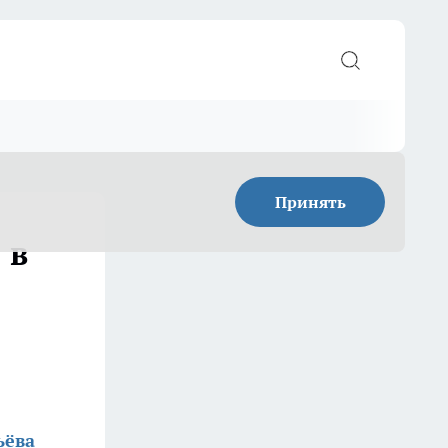
Принять
 в
ьёва