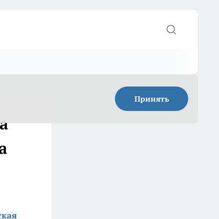
Принять
а
а
ская