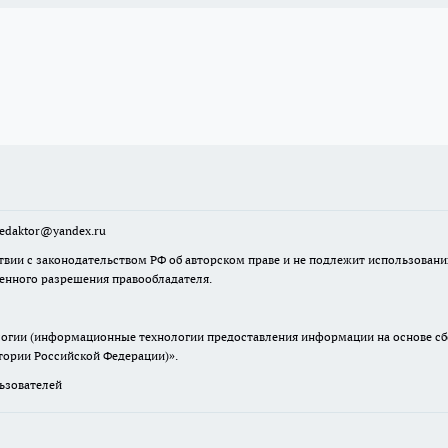
sredaktor@yandex.ru
твии с законодательством РФ об авторском праве и не подлежит использовани
менного разрешения правообладателя.
гии (информационные технологии предоставления информации на основе сбор
итории Российской Федерации)».
зователей