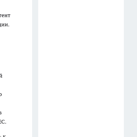
сбыте запрещенного вещества
тент
15 июля
ции.
В Иркутске с начала года
демонтировали 18 аварийных
многоквартирных домов
19 июля
В Иркутске за час задержали
й
подозреваемого в угоне
автомобиля
о
16 июля
В Иркутской области начали
в
внеплановые проверки цен на
ЕС.
бензин
26 июля
ь к