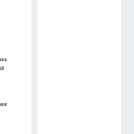
отработали спасение людей в
торговом центре
20 июля
В Иркутске задержали
приезжего курьера, забравшего
у пенсионера два миллиона
рублей
ака
21 июля
ый
В Иркутске микрофинансовую
компанию оштрафовали за
угрозы клиентке при
взыскании долга
ряя
22 июля
В Иркутске задержали
мужчину по подозрению в