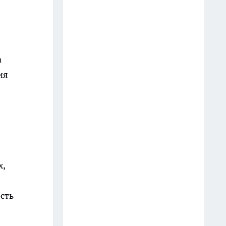
В Иркутске вынесли приговор
девяти фигурантам дела о
подпольных карточных играх
17 июля
а
В Иркутске задержали
ия
подростка, подозреваемого в
наезде на пешехода в центре
города
24 июля
Жителей Иркутска пригласили
на бесплатное медицинское
х,
обследование 15 июля
14 июля
сть
В Иркутске пожарные