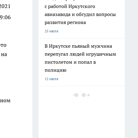
2021
с работой Иркутского
авиазавода и обсудил вопросы
09:06
развития региона
25 июля
это
В Иркутске пьяный мужчина
 на
перепугал людей игрушечным
пистолетом и попал в
полицию
12 июля
В Иркутске владельцу вернули
дном
автомобиль, который
находился в розыске более 11
лет
13 июля