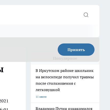
Принять
Популярное
ы
В Иркутском районе школьник
на велосипеде получил травмы
после столкновения с
легковушкой
11 июля
2021
Владимир Путин ознакомился
16:01