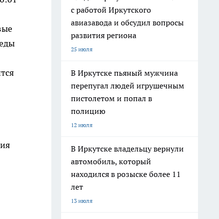
с работой Иркутского
авиазавода и обсудил вопросы
вые
развития региона
реды
25 июля
ится
В Иркутске пьяный мужчина
перепугал людей игрушечным
пистолетом и попал в
полицию
12 июля
вия
В Иркутске владельцу вернули
автомобиль, который
находился в розыске более 11
лет
13 июля