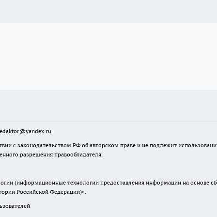
sredaktor@yandex.ru
твии с законодательством РФ об авторском праве и не подлежит использовани
менного разрешения правообладателя.
гии (информационные технологии предоставления информации на основе сбор
итории Российской Федерации)».
зователей