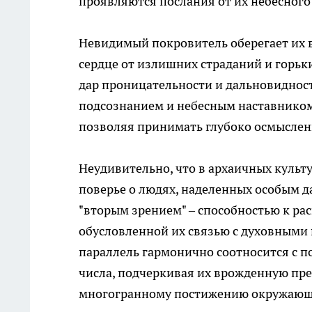
проявляются послания от их небесного
Невидимый покровитель оберегает их 
сердце от излишних страданий и горьк
дар проницательности и дальновидност
подсознанием и небесным наставником
позволяя принимать глубоко осмысле
Неудивительно, что в архаичных культу
поверье о людях, наделенных особым 
"вторым зрением" – способностью к р
обусловленной их связью с духовными
параллель гармонично соотносится с 
числа, подчеркивая их врожденную пре
многогранному постижению окружающ