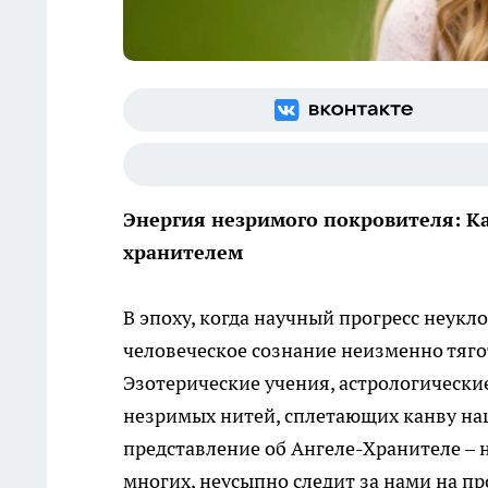
Энергия незримого покровителя: Ка
хранителем
В эпоху, когда научный прогресс неук
человеческое сознание неизменно тягот
Эзотерические учения, астрологически
незримых нитей, сплетающих канву наш
представление об Ангеле-Хранителе – 
многих, неусыпно следит за нами на пр