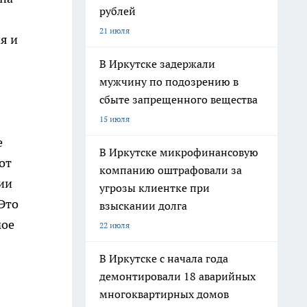
рублей
21 июля
я и
В Иркутске задержали
мужчину по подозрению в
сбыте запрещенного вещества
15 июля
е
В Иркутске микрофинансовую
от
компанию оштрафовали за
ии
угрозы клиентке при
Это
взыскании долга
мое
22 июля
В Иркутске с начала года
демонтировали 18 аварийных
многоквартирных домов