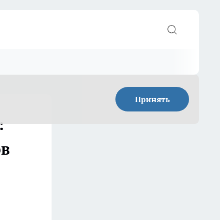
Принять
:
ов