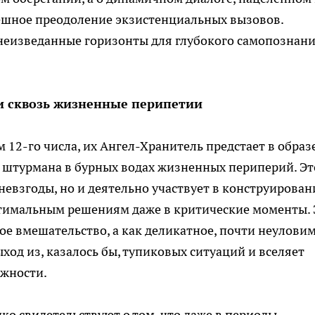
пешное преодоление экзистенциальных вызовов.
неизведанные горизонты для глубокого самопознани
и сквозь жизненные перипетии
12-го числа, их Ангел-Хранитель предстает в образ
 штурмана в бурных водах жизненных периперий. Эт
невзгоды, но и деятельно участвует в конструирован
оптимальным решениям даже в критические моменты. 
ое вмешательство, а как деликатное, почти неулови
ход из, казалось бы, тупиковых ситуаций и вселяет
ожности.
ко свидетельствуют о том, что даже в периоды