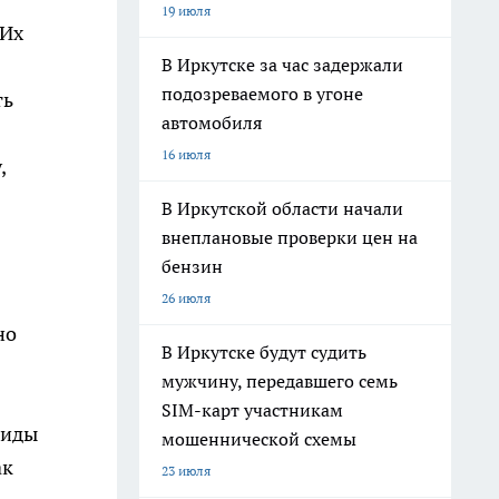
19 июля
 Их
В Иркутске за час задержали
подозреваемого в угоне
ть
автомобиля
16 июля
,
В Иркутской области начали
внеплановые проверки цен на
бензин
26 июля
но
В Иркутске будут судить
мужчину, передавшего семь
SIM-карт участникам
виды
мошеннической схемы
ак
23 июля