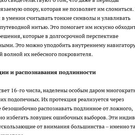
заемую опору, которая не позволяет им сломиться.
 в умении считывать тонкие символы и улавливать
путеводной нитью. Это помогает им искусно обходи
ешения, которые в долгосрочной перспективе
ыми. Это можно уподобить внутреннему навигатору
й волной их небесного покровителя.
ции и распознавания подлинности
 свет 16-го числа, наделены особым даром многократ
их подопечных. Их протекция реализуется через
 безошибочно распознавать подлинное от ложного,
сно избегать ловушек ошибочных выборов. Эти инди
 ускользающие от внимания большинства – именно т