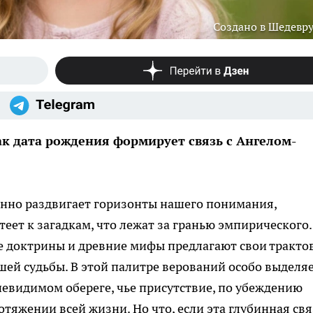
Создано в Шедевр
к дата рождения формирует связь с Ангелом-
лонно раздвигает горизонты нашего понимания,
еет к загадкам, что лежат за гранью эмпирического.
е доктрины и древние мифы предлагают свои тракто
ей судьбы. В этой палитре верований особо выделя
невидимом обереге, чье присутствие, по убеждению
отяжении всей жизни. Но что, если эта глубинная свя