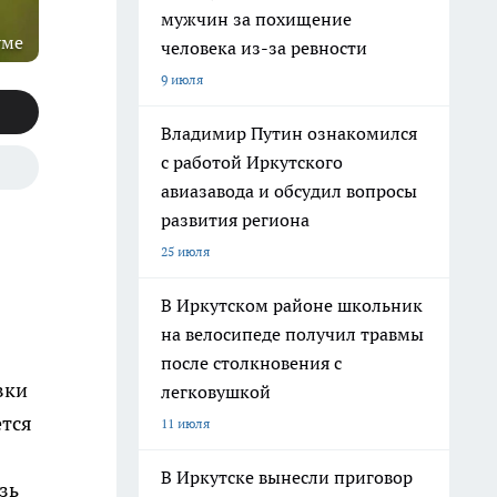
мужчин за похищение
уме
человека из-за ревности
9 июля
Владимир Путин ознакомился
с работой Иркутского
авиазавода и обсудил вопросы
развития региона
25 июля
В Иркутском районе школьник
на велосипеде получил травмы
после столкновения с
вки
легковушкой
ется
11 июля
В Иркутске вынесли приговор
зь