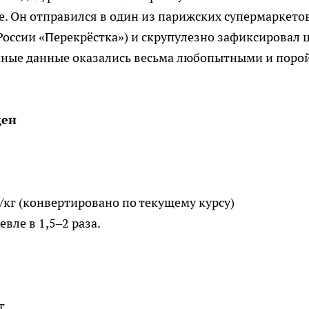
. Он отправился в один из парижских супермаркето
 России «Перекрёстка») и скрупулезно зафиксировал 
нные данные оказались весьма любопытными и поро
цен
/кг (конвертировано по текущему курсу)
вле в 1,5–2 раза.
г