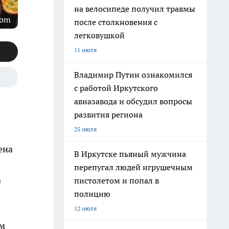
на велосипеде получил травмы
com
после столкновения с
легковушкой
11 июля
Владимир Путин ознакомился
с работой Иркутского
авиазавода и обсудил вопросы
развития региона
25 июля
ена
В Иркутске пьяный мужчина
перепугал людей игрушечным
а
пистолетом и попал в
полицию
12 июля
им