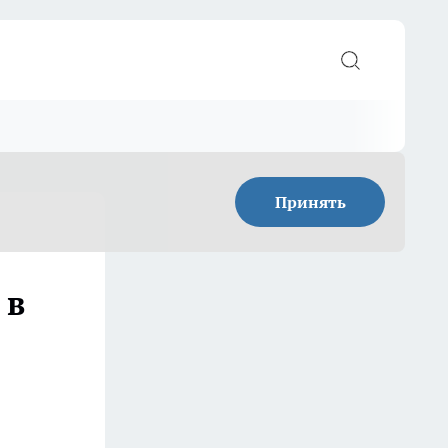
Принять
 в