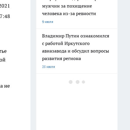
2021
мужчин за похищение
человека из-за ревности
07:48
9 июля
Владимир Путин ознакомился
с работой Иркутского
тье
авиазавода и обсудил вопросы
развития региона
той
25 июля
В Иркутском районе школьник
а не
на велосипеде получил травмы
после столкновения с
легковушкой
11 июля
В Иркутске вынесли приговор