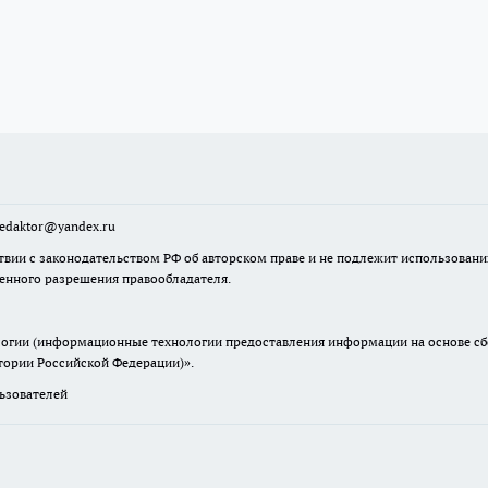
sredaktor@yandex.ru
твии с законодательством РФ об авторском праве и не подлежит использовани
менного разрешения правообладателя.
гии (информационные технологии предоставления информации на основе сбор
итории Российской Федерации)».
зователей