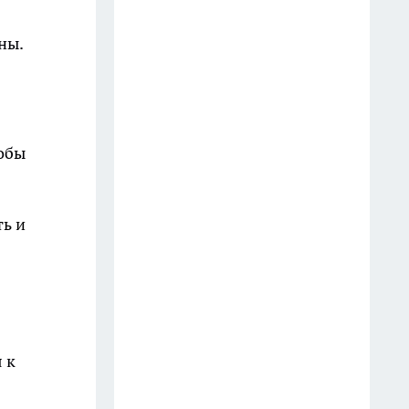
отработали спасение людей в
торговом центре
ны.
20 июля
В Иркутске пьяный мужчина
перепугал людей игрушечным
пистолетом и попал в
обы
полицию
12 июля
ть и
Жителей Иркутска пригласили
на бесплатное медицинское
обследование 15 июля
14 июля
В Иркутске задержали
 к
приезжего курьера, забравшего
у пенсионера два миллиона