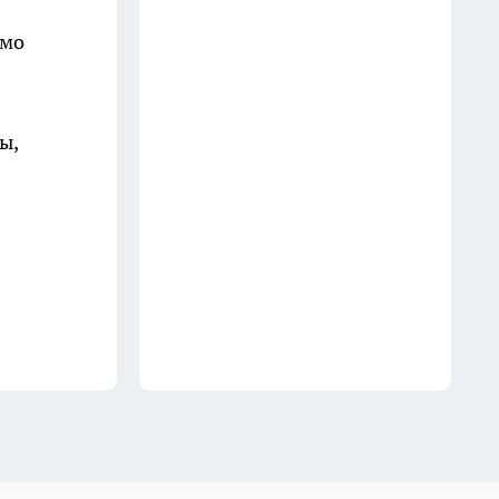
рублей
имо
21 июля
В Иркутске задержали
мужчину по подозрению в
ы,
сбыте запрещенного вещества
15 июля