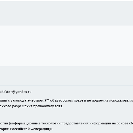
sredaktor@yandex.ru
твии с законодательством РФ об авторском праве и не подлежит использовани
менного разрешения правообладателя.
гии (информационные технологии предоставления информации на основе сбор
итории Российской Федерации)».