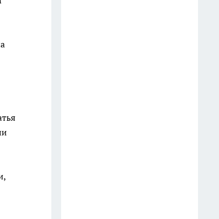
м
девяти фигурантам дела о
подпольных карточных играх
17 июля
на
В Иркутске пьяный мужчина
перепугал людей игрушечным
пистолетом и попал в
полицию
12 июля
атья
В Иркутске владельцу вернули
ии
автомобиль, который
находился в розыске более 11
лет
и,
13 июля
В Иркутске задержали