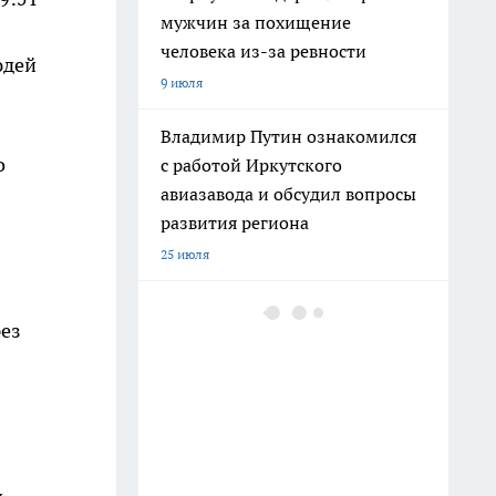
мужчин за похищение
человека из-за ревности
юдей
9 июля
Владимир Путин ознакомился
о
с работой Иркутского
авиазавода и обсудил вопросы
развития региона
25 июля
В Иркутском районе школьник
рез
на велосипеде получил травмы
после столкновения с
легковушкой
11 июля
В Иркутске вынесли приговор