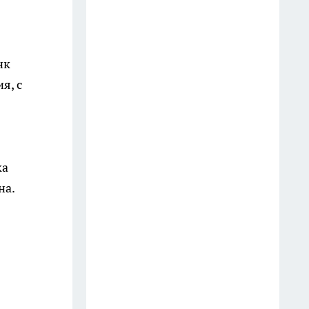
подростка, подозреваемого в
наезде на пешехода в центре
города
24 июля
нк
я, с
В Иркутске пожарные
отработали спасение людей в
торговом центре
20 июля
ка
Жителей Иркутска пригласили
на.
на бесплатное медицинское
обследование 15 июля
14 июля
В Иркутске задержали
приезжего курьера, забравшего
у пенсионера два миллиона