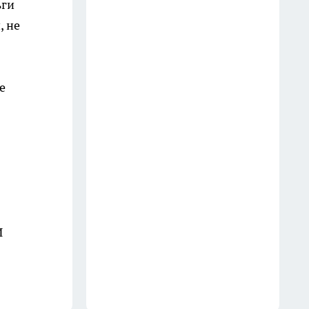
ьги
22 июля
, не
В Иркутске за час задержали
подозреваемого в угоне
автомобиля
е
16 июля
В Иркутской области начали
внеплановые проверки цен на
бензин
26 июля
И