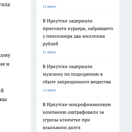
тила
12 июля
В Иркутске задержали
приезжего курьера, забравшего
у пенсионера два миллиона
рублей
21 июля
кому
ие и
В Иркутске задержали
мужчину по подозрению в
сбыте запрещенного вещества
ий
15 июля
жны
В Иркутске микрофинансовую
компанию оштрафовали за
угрозы клиентке при
взыскании долга