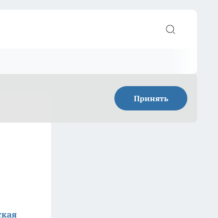
Принять
ская