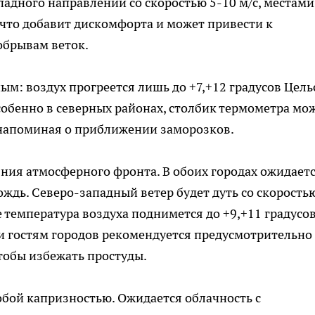
падного направлений со скоростью 5-10 м/с, местами
, что добавит дискомфорта и может привести к
обрывам веток.
м: воздух прогреется лишь до +7,+12 градусов Цель
обенно в северных районах, столбик термометра мо
, напоминая о приближении заморозков.
яния атмосферного фронта. В обоих городах ожидает
ждь. Северо-западный ветер будет дуть со скоростью
е температура воздуха поднимется до +9,+11 градусов,
м и гостям городов рекомендуется предусмотрительно
чтобы избежать простуды.
обой капризностью. Ожидается облачность с