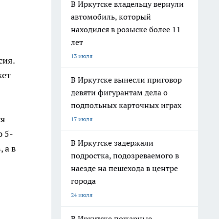
В Иркутске владельцу вернули
автомобиль, который
находился в розыске более 11
лет
13 июля
сия.
жет
В Иркутске вынесли приговор
девяти фигурантам дела о
подпольных карточных играх
ся
17 июля
 5-
В Иркутске задержали
 а в
подростка, подозреваемого в
наезде на пешехода в центре
города
24 июля
В Иркутске пожарные