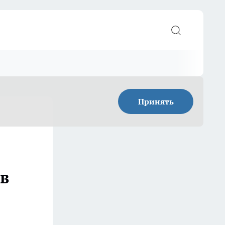
Принять
в