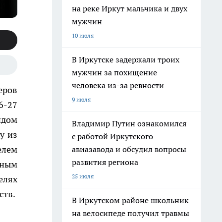
на реке Иркут мальчика и двух
мужчин
10 июля
В Иркутске задержали троих
мужчин за похищение
человека из-за ревности
еров
9 июля
6-27
идом
Владимир Путин ознакомился
у из
с работой Иркутского
елем
авиазавода и обсудил вопросы
развития региона
нным
25 июля
елях
ств.
В Иркутском районе школьник
на велосипеде получил травмы