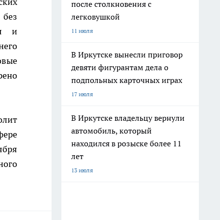
ских
после столкновения с
 без
легковушкой
ся и
11 июля
него
В Иркутске вынесли приговор
овые
девяти фигурантам дела о
рено
подпольных карточных играх
17 июля
В Иркутске владельцу вернули
олит
автомобиль, который
фере
находился в розыске более 11
ября
лет
ного
13 июля