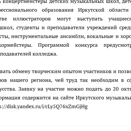
ь концертмейстеры детских музыкальных школ, дет
ессионального образования Иркутской области
стве иллюстраторов могут выступать учащие
школ, студенты и преподаватели учреждений сред
сты, инструментальные ансамбли, вокальные и хор
хормейстеры. Программой конкурса предусмот
еподавателей колледжа.
овать обмену творческим опытом участников и позв
ров нашего региона, чей труд так необходим в с
сства. Заявку на участие можно подать до 20 окт
ормация содержится на сайте Иркутского музыкаль
://disk.yandex.ru/i/cLy5Q76xZmGjHg