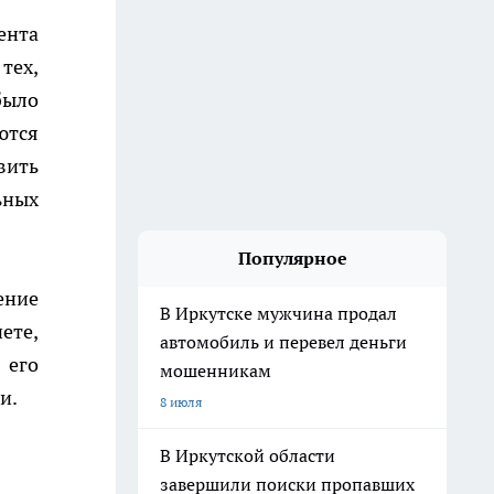
ента
тех,
было
ются
вить
ьных
Популярное
ение
В Иркутске мужчина продал
ете,
автомобиль и перевел деньги
 его
мошенникам
и.
8 июля
В Иркутской области
завершили поиски пропавших