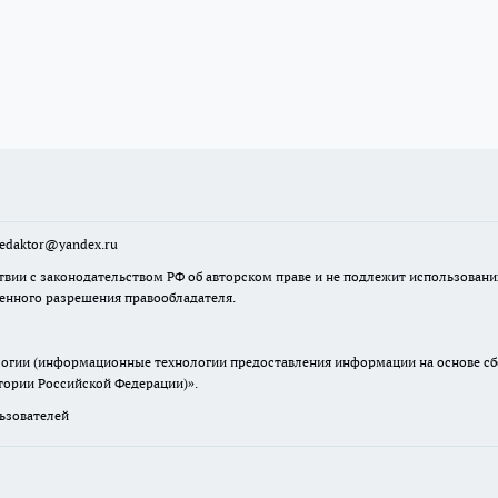
sredaktor@yandex.ru
твии с законодательством РФ об авторском праве и не подлежит использовани
менного разрешения правообладателя.
гии (информационные технологии предоставления информации на основе сбор
итории Российской Федерации)».
зователей