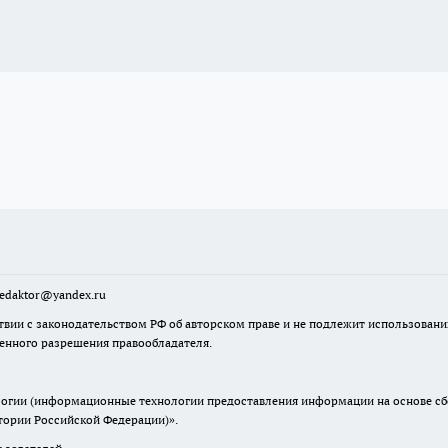
sredaktor@yandex.ru
твии с законодательством РФ об авторском праве и не подлежит использовани
менного разрешения правообладателя.
гии (информационные технологии предоставления информации на основе сбор
итории Российской Федерации)».