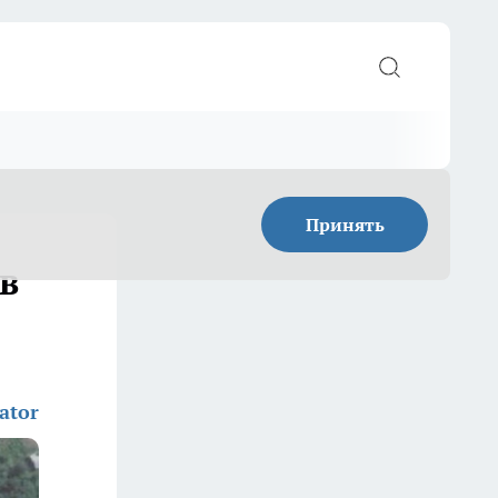
Принять
в
ator