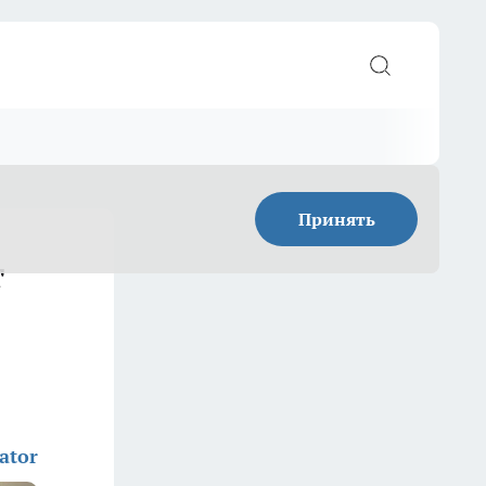
Принять
т
ator