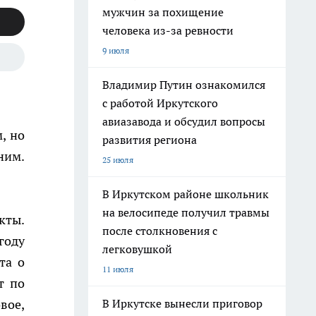
мужчин за похищение
человека из-за ревности
9 июля
Владимир Путин ознакомился
с работой Иркутского
авиазавода и обсудил вопросы
, но
развития региона
ним.
25 июля
В Иркутском районе школьник
на велосипеде получил травмы
кты.
после столкновения с
году
легковушкой
та о
11 июля
т по
В Иркутске вынесли приговор
вое,