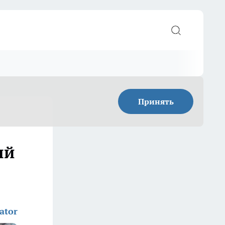
Принять
ый
ator