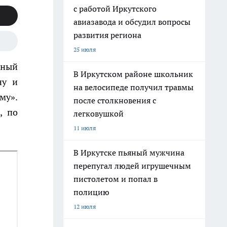
с работой Иркутского
авиазавода и обсудил вопросы
развития региона
25 июля
нный
В Иркутском районе школьник
ну и
на велосипеде получил травмы
му».
после столкновения с
, по
легковушкой
11 июля
В Иркутске пьяный мужчина
перепугал людей игрушечным
пистолетом и попал в
полицию
12 июля