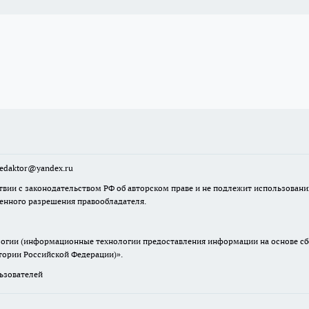
sredaktor@yandex.ru
твии с законодательством РФ об авторском праве и не подлежит использовани
менного разрешения правообладателя.
гии (информационные технологии предоставления информации на основе сбор
итории Российской Федерации)».
зователей