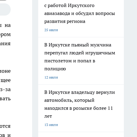
с работой Иркутского
авиазавода и обсудил вопросы
развития региона
ы на
25 июля
ором
ания
В Иркутске пьяный мужчина
перепугал людей игрушечным
пистолетом и попал в
полицию
ионе
12 июля
ящее
з-за
В Иркутске владельцу вернули
вать
автомобиль, который
находился в розыске более 11
лет
13 июля
ются
ов и