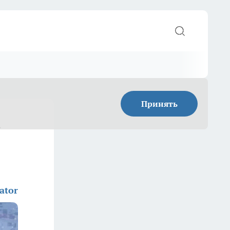
Принять
у
ator