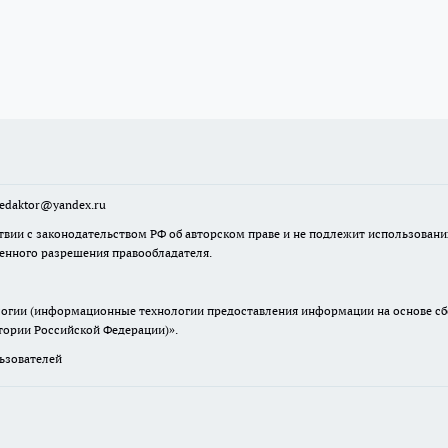
sredaktor@yandex.ru
твии с законодательством РФ об авторском праве и не подлежит использовани
менного разрешения правообладателя.
гии (информационные технологии предоставления информации на основе сбор
итории Российской Федерации)».
зователей