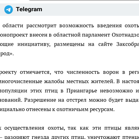
й области рассмотрит возможность введения охот
конопроект внесен в областной парламент Охотнадз
ающие инициативу, размещены на сайте Заксобр
род».
роекту отмечается, что численность ворон в рег
 многочисленные жалобы местных жителей. В насто
 популяции этих птиц в Приангарье невозможно и
нований. Разрешение на отстрел можно будет выда
фициально отнесены к охотничьим ресурсам.
 осуществления охоты, так как эти птицы явля
— разоряют гнезда других птиц, уничтожают птенц