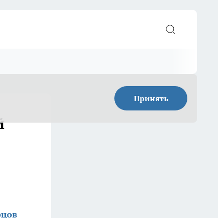
Принять
й
рцов