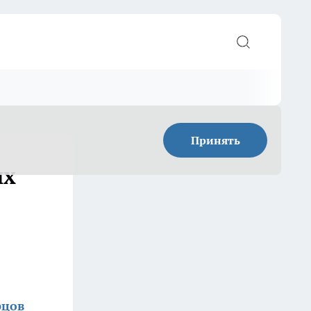
Принять
их
рцов