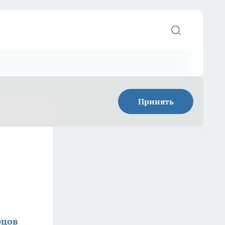
Принять
рцов