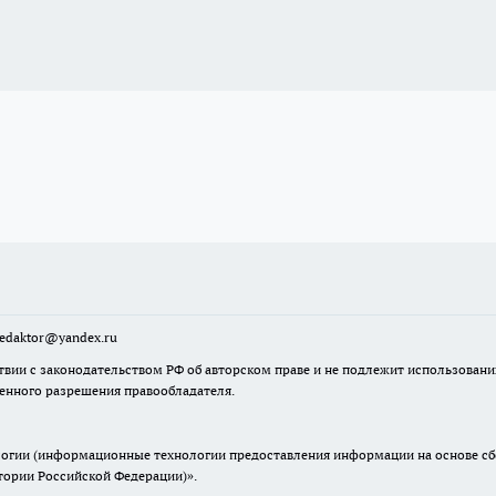
sredaktor@yandex.ru
твии с законодательством РФ об авторском праве и не подлежит использовани
менного разрешения правообладателя.
гии (информационные технологии предоставления информации на основе сбор
итории Российской Федерации)».