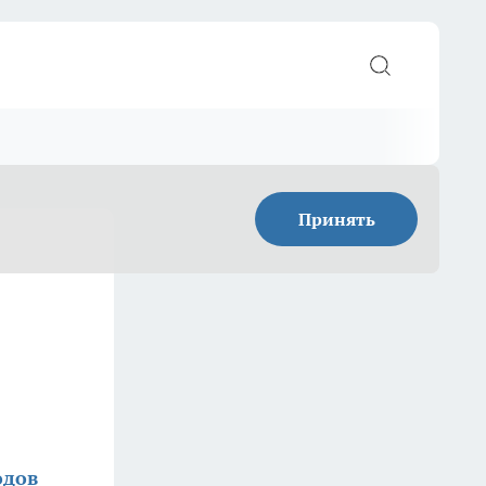
Принять
одов