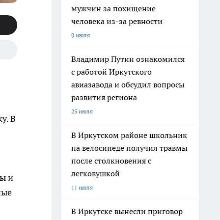
мужчин за похищение
человека из-за ревности
9 июля
Владимир Путин ознакомился
с работой Иркутского
авиазавода и обсудил вопросы
развития региона
25 июля
у. В
В Иркутском районе школьник
на велосипеде получил травмы
после столкновения с
легковушкой
ы и
11 июля
ные
В Иркутске вынесли приговор